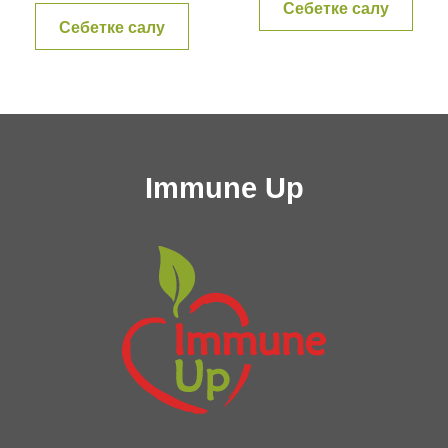
Себетке салу
Себетке салу
Immune Up