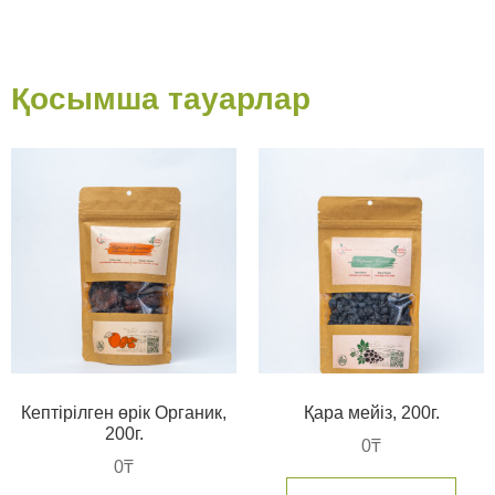
Қосымша тауарлар
Кептірілген өрік Органик,
Қара мейіз, 200г.
200г.
0
₸
0
₸